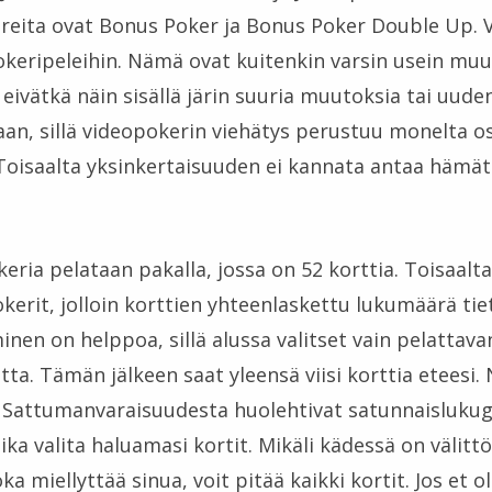
reita ovat Bonus Poker ja Bonus Poker Double Up. V
keripeleihin. Nämä ovat kuitenkin varsin usein muu
 eivätkä näin sisällä järin suuria muutoksia tai uudenl
aan, sillä videopokerin viehätys perustuu monelta os
Toisaalta yksinkertaisuuden ei kannata antaa hämätä
keria pelataan pakalla, jossa on 52 korttia. Toisaalta
erit, jolloin korttien yhteenlaskettu lukumäärä tie
nen on helppoa, sillä alussa valitset vain pelattava
etta. Tämän jälkeen saat yleensä viisi korttia eteesi.
. Sattumanvaraisuudesta huolehtivat satunnaislukug
aika valita haluamasi kortit. Mikäli kädessä on välitt
ka miellyttää sinua, voit pitää kaikki kortit. Jos et o