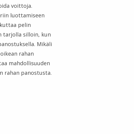
ida voittoja.
uriin luottamiseen
ikuttaa pelin
arjolla silloin, kun
panostuksella. Mikäli
n oikean rahan
ntaa mahdollisuuden
an rahan panostusta.