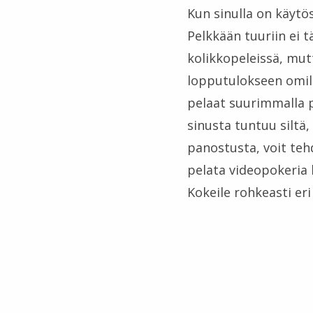
Kun sinulla on käytö
Pelkkään tuuriin ei 
kolikkopeleissä, mutt
lopputulokseen omilla
pelaat suurimmalla p
sinusta tuntuu siltä,
panostusta, voit teh
pelata videopokeria 
Kokeile rohkeasti eri