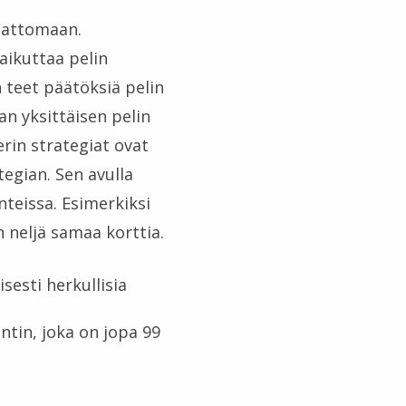
mattomaan.
aikuttaa pelin
 teet päätöksiä pelin
an yksittäisen pelin
rin strategiat ovat
tegian. Sen avulla
anteissa. Esimerkiksi
n neljä samaa korttia.
sesti herkullisia
ntin, joka on jopa 99