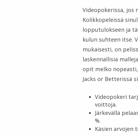
Videopokerissa, jos
Kolikkopeleissä sinul
lopputulokseen ja tä
kulun suhteen itse. 
mukaisesti, on pelis
laskennallisia malle
opit melko nopeasti, m
Jacks or Betterissä s
Videopokeri tarj
voittoja.
Järkevällä pelaa
%.
Käsien arvojen t