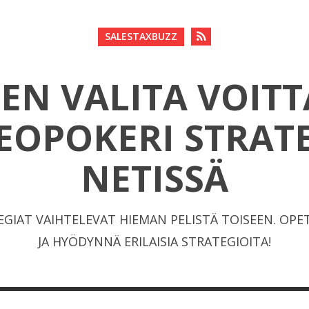
SALESTAXBUZZ
EN VALITA VOIT
EOPOKERI STRAT
NETISSÄ
GIAT VAIHTELEVAT HIEMAN PELISTÄ TOISEEN. OPE
JA HYÖDYNNÄ ERILAISIA STRATEGIOITA!