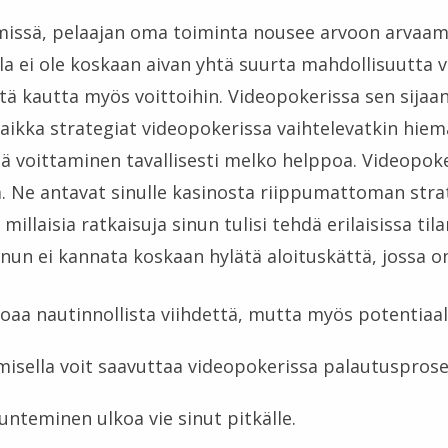
 missä, pelaajan oma toiminta nousee arvoon arvaa
la ei ole koskaan aivan yhtä suurta mahdollisuutta v
tä kautta myös voittoihin. Videopokerissa sen sijaan
Vaikka strategiat videopokerissa vaihtelevatkin hiem
sä voittaminen tavallisesti melko helppoa. Videopoke
ja. Ne antavat sinulle kasinosta riippumattoman stra
illaisia ratkaisuja sinun tulisi tehdä erilaisissa til
inun ei kannata koskaan hylätä aloituskättä, jossa o
oaa nautinnollista viihdettä, mutta myös potentiaali
misella voit saavuttaa videopokerissa palautusprose
unteminen ulkoa vie sinut pitkälle.