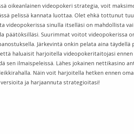
ssä oikeanlainen videopokeri strategia, voit maksimo
tässä pelissä kannata luottaa. Olet ehkä tottunut tu
a videopokerissa sinulla itselläsi on mahdollista va
 päätöksilläsi. Suurimmat voitot videopokerissa on t
anostuksella. Järkevintä onkin pelata aina täydellä 
 että haluaisit harjoitella videopokeritaitojasi enne
dä sen ilmaispeleissä. Lähes jokainen nettikasino a
leikkirahalla. Näin voit harjoitella hetken ennen om
 versioita ja harjaannuta strategioitasi!